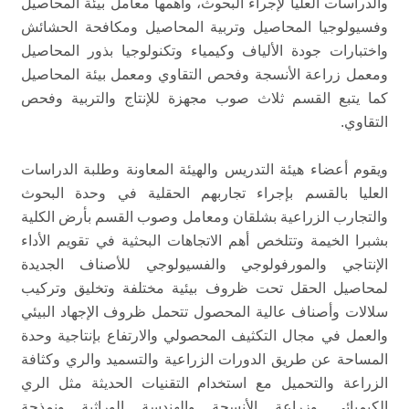
والدراسات العليا لإجراء البحوث، وأهمها معامل بيئة المحاصيل
وفسيولوجيا المحاصيل وتربية المحاصيل ومكافحة الحشائش
واختبارات جودة الألياف وكيمياء وتكنولوجيا بذور المحاصيل
ومعمل زراعة الأنسجة وفحص التقاوي ومعمل بيئة المحاصيل
كما يتبع القسم ثلاث صوب مجهزة للإنتاج والتربية وفحص
التقاوي.
ويقوم أعضاء هيئة التدريس والهيئة المعاونة وطلبة الدراسات
العليا بالقسم بإجراء تجاربهم الحقلية في وحدة البحوث
والتجارب الزراعية بشلقان ومعامل وصوب القسم بأرض الكلية
بشبرا الخيمة وتتلخص أهم الاتجاهات البحثية في تقويم الأداء
الإنتاجي والمورفولوجي والفسيولوجي للأصناف الجديدة
لمحاصيل الحقل تحت ظروف بيئية مختلفة وتخليق وتركيب
سلالات وأصناف عالية المحصول تتحمل ظروف الإجهاد البيئي
والعمل في مجال التكثيف المحصولي والارتفاع بإنتاجية وحدة
المساحة عن طريق الدورات الزراعية والتسميد والري وكثافة
الزراعة والتحميل مع استخدام التقنيات الحديثة مثل الري
الكيميائي وزراعة الأنسجة والهندسة الوراثية ونمذجة