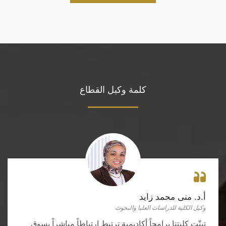
كلمة وكيل القطاع
أ.د. منى محمد زايد
وكيل الكلية للدراسات العليا والبحوث
تبنّت كليتنا برامجاً أكاديمية ترتبط ارتباطاً مباشراً بسوق