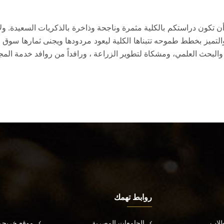
وأن تكون دراستكم بالكلية مثمرة وناجحة وذاخرة بالذكريات السعيدة. ولاي
 والتميز بخطط طموحه تتبناها الكلية ليعود مردودها ويجنى ثمارها سوق ا
ي والبحث العلمي، ومشكاة لتطوير الزراعة ، ورافداً من روافد خدمة ال
روابط تهمك
طلاب
الجامعات المصرية
موقع خريجي