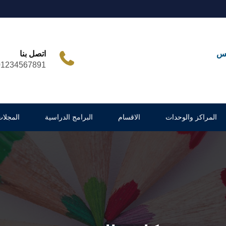
مس
اتصل بنا
01234567891
المراكز والوحدات
الاقسام
البرامج الدراسية
المجلات