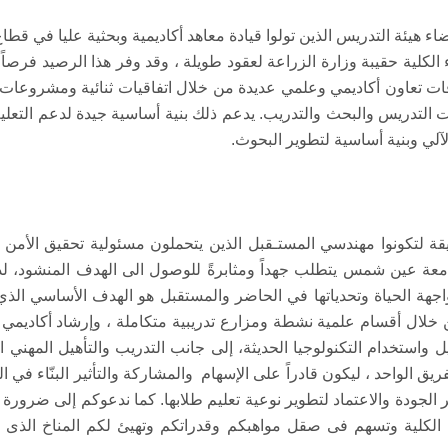
 هيئة التدريس الذين تولوا قيادة معاهد أكاديمية وبحثية عليا في قطاع ا
 الكلية حقيبة وزارة الزراعة لعقود طويلة ، وقد وفر هذا الرصيد فرصاً 
 علاقات تعاون أكاديمي وعلمي عديدة من خلال اتفاقيات ثنائية ومشروعا
التدريس والبحث والتدريب. يدعم ذلك بنية أساسية جيدة لدعم التعليم
لي وبنية أساسية لتطوير البحوث.
ريقة لتكونوا مهندسي المستـقبل الذين يتحملون مسئولية تحقيق الأمن
عة جامعة عين شمس يتطلب جهداً ومثابرةً للوصول الى الهدف المنشود، 
مواجهة الحياة وتحدياتها في الحاضر والمستقبل هو الهدف الأساسي الذي ت
ن خلال أقسام علمية نشطة ومزارع تدريبية متكاملة ، وإرشاد أكاديمي 
حليل واستخدام التكنولوجيا الحديثة، إلى جانب التدريب والتأهيل المه
فريق الواحد ، ليكون قادراً على الإسهام والمشاركة والتأثير البنّاء ف
ر الجودة والاعتماد لتطوير نوعية تعليم طلابها. كما ندعوكم إلى ضرورة
لكلية وتسهم فى صقل مواهبكم وقدراتكم وتهيئ لكم المناخ الذى يم