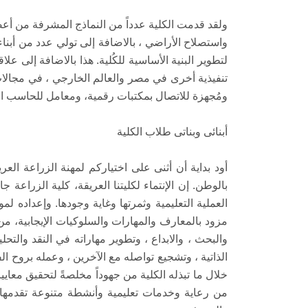
ولقد قدمت الكلية عدداً من النماذج المشرفة من أعضاء
واستصلاح الأراضي ، بالاضافة إلى تولي عدد من أبناء
لتطوير البنية الأساسية للكُلية. هذا بالاضافة إلى
تنفيذية أخرى في مصر والعالم الخارجي ، في مجالات 
ومُجهزة للاتصال بمكتبات رقمية، ومعامل للحاسب الآ
أبنائى وبناتى طلاب الكلية
أود بداية أن أثنى على اختياركم لمهنة الزراعة الع
بالوطن. إن الإنتماء لكليتنا العريقة، كلية الزرا
العملية التعليمية وثمرتها وغاية وجودها. وإعداده ل
مزود بالمعارف والمهارات والسلوكيات الإيجابية، م
والبحث ، والابداع ، وتطوير مهاراته في النقد والت
الذاتية ، وتشجيع تواصله مع الآخرين ، وعمله بروح ال
خلال ما تبذله الكلية من جهوداً مخلصةً لتحقيق معايي
من رعاية وخدمات تعليمية وأنشطة متنوعة تقدمها ا