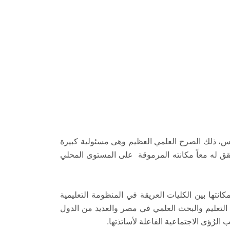
مس، ذلك الصرح العلمي العظيم وهى مسئولية كبيرة
ني على القيام بها وأن يشدد أزرى بزملاء عمل يشاركونني فى مهمتي التى بدأت فى نوفمبر 2024م لنحقق له معاً مكانته المرموقة على المستوى المحلي
تها بين الكليات العريقة في المنظومة التعليمية
 التعليم والبحث العلمي في مصر والعديد من الدول
الرُؤى الاجتماعية الفاعلة لأساتذتها.