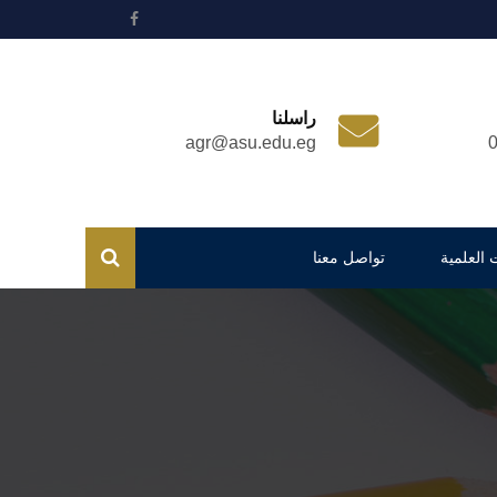
راسلنا
agr@asu.edu.eg
 العلمية
تواصل معنا