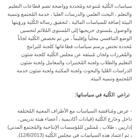
سياسات الكُلية مُتنوعة ومُحددة وواضحة تضم قطاعات التعليم
والتعلم ، البحث العلمي والدرسات العليا ، خدمة المُجتمع وتنمية
البيئة إضافة للسياسات المالية ، لتحقيق رسالة الكُلية ورؤيتها
والوصول بمُستوى خريجيها إلى المُستوى المُلائم لتحسين
الوضع التنافسي محلياً وإقليماً ، من ثم تخصص الكُلية لجاناً
مُحددة تختص برسم سياسات قطاعاتها كلجنة للبرامج
والمُقررات ولجان مُنبثقة عن مجلس الكُلية كلجنة شئون
التعليم والطلاب ولجنة المُختبرات والمعامل ولجنة شئون
الدراسات العُليا والبحوث ولجنة المكتبة ولجنة شئون خدمة
المُجتمع وتنمية البيئة.
تراعي الكُلية في سياساتها:
- عرض ومُناقشة السياسات مع الأطراف المعنية المُختلفة
داخل وخارج الكُلية (قيادات أكاديمية ، أعضاء هيئة تدريس ،
إداريين ، طلاب ، مُمثلين للمُؤسسات الإنتاجية والمُجتمع المدني)
، تم اعتماد هذه السياسات في مجلس الكُلية (12/6/2013).