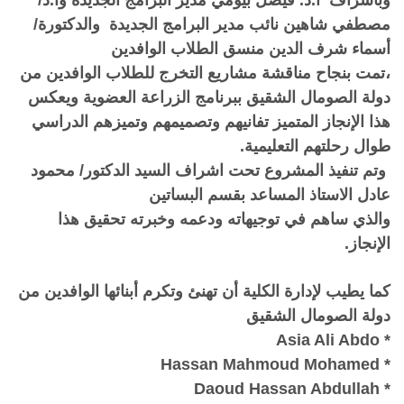
وباشراف أ.د. فيصل بيومي مدير البرامج الجديدة وأ.د/
مصطفي شاهين نائب مدير البرامج الجديدة والدكتورة/
أسماء شرف الدين منسق الطلاب الوافدين
،تمت بنجاح مناقشة مشاريع التخرج للطلاب الوافدين من
دولة الصومال الشقيق ببرنامج الزراعة العضوية ويعكس
هذا الإنجاز المتميز تفانيهم وتصميمهم وتميزهم الدراسي
طوال رحلتهم التعليمية.
وتم تنفيذ المشروع تحت اشراف السيد الدكتور/ محمود
عادل الاستاذ المساعد بقسم البساتين
والذي ساهم في توجيهاته ودعمه وخبرته تحقيق هذا
الإنجاز.
كما يطيب لإدارة الكلية أن تهنئ وتكرم أبنائها الوافدين من
دولة الصومال الشقيق
* Asia Ali Abdo
* Hassan Mahmoud Mohamed
* Daoud Hassan Abdullah