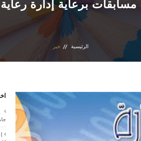
سابقات برعاية إدارة رعاية
الرئيسية
خبر
اخر
إ
جام
إع