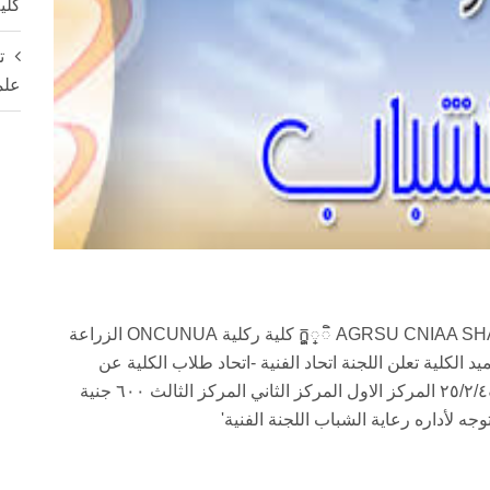
كلي
ت
علم