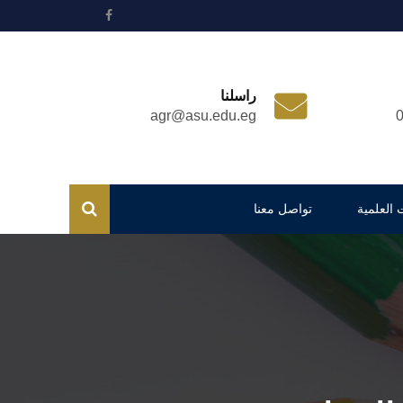
راسلنا
agr@asu.edu.eg
 العلمية
تواصل معنا