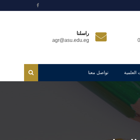
راسلنا
agr@asu.edu.eg
 العلمية
تواصل معنا