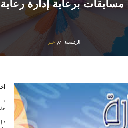
سابقات برعاية إدارة رعاية
الرئيسية
خبر
اخر
إ
جام
إع