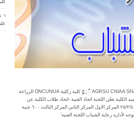
كلي
ت
علم