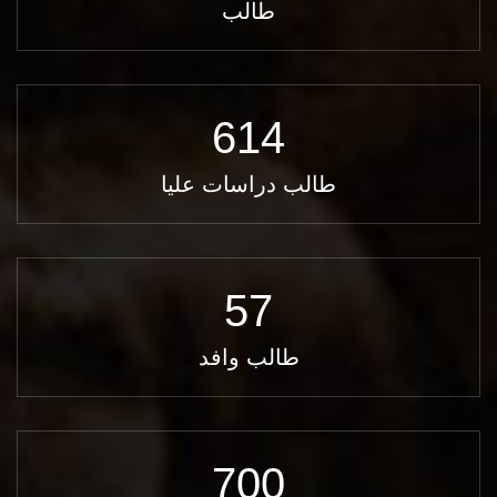
طالب
614
طالب دراسات عليا
57
طالب وافد
700