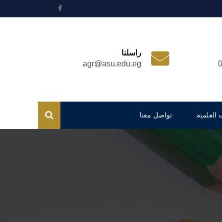
راسلنا
agr@asu.edu.eg
 العلمية
تواصل معنا