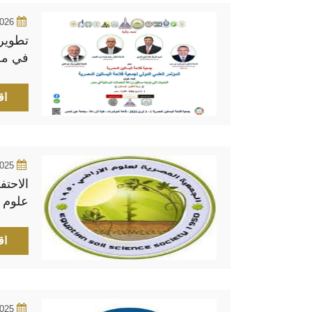
2026
تطوير 
في مص
التحدي
اق
2025
الاحتف
علوم 
اق
2025