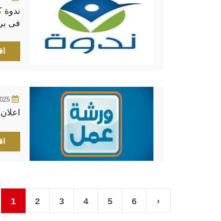
ندوة 
فى برا
اق
2025
اعلان 
اق
1
2
3
4
5
6
›