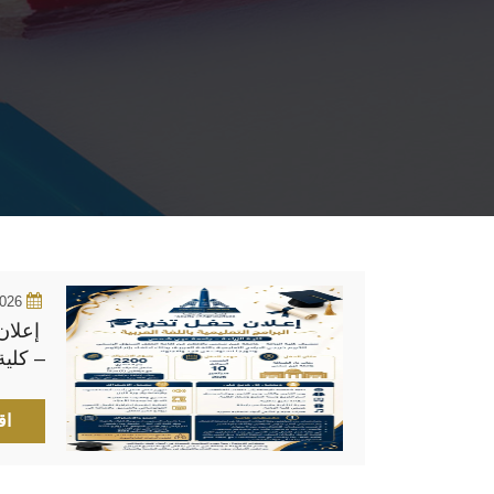
2026
إعلان 
– كلية
شمس
اق