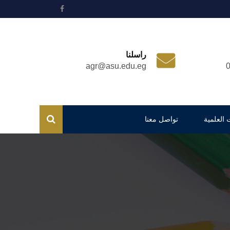
راسلنا
agr@asu.edu.eg
 العلمية
تواصل معنا